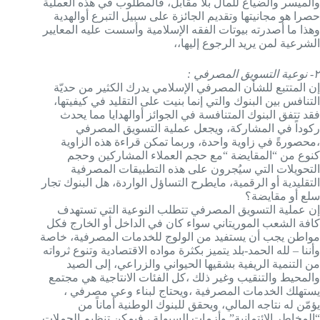
والميسر والضياع للمال بلا مقابل، فالمطلوب في هذه العملية
حصرا هو مجانيتها وتقديم الجائزة على سبيل التبرع أوالهدية
وهذا ما أصدرته بيوتات الفقه الإسلامية وأسست عليه المعايير
الشرعية لمن يريد الرجوع إليها،،
٢- نوعية التسويق المصرفي :
إن المتتبع للشأن المصرفي الإسلامي يدرك الكثير من حديّة
التنافس بين البنوك والتي إنما بنيت على التقليد في كيفيتها،
فقد تتفق البنوك المتنافسة في الجوائز أوالهدايا مما يحدث
ركوداً في المشاركة، ويجعل عملية التسويق المصرفي
،محصورةً في زاوية واحدة، وربما تمكن قراءة هذه الزاوية
كنوع من “المقايضة “مع حجم العملاء المشاركين وحجم
التحويلات التي سيُجرون على هذه التطبيقات المصرفية
التقليدية أو الرقمية، مايطرح التساؤل الواردة، هل البنوك تجار
سلع أو مقايضة؟
إن عملية التسويق المصرفي تتطلب النوعية التي تستهدف
كافة الشعب الموريتاني سواء كان في الداخل أو الخارج فكل
مواطن يجب أن يستفيد من الولوج للخدمات المصرفية، خاصة
وأننا – لله الحمد-بلد يتميز بكثرة مواده الاقتصادية وتنوع ثرواته
من التنمية الريفية بشقيها الحيواني والزراعي، إلى الصيد
والمحيط والتنقيب وغير ذلك ،كل الفئات الانتاجية هي مجتمع
يستهلك الخدمات المصرفية ،ويحتاج لبناء وعي مصرفي ،
يؤمّن له نتاجه المالي، ويحقق للبنوك الوطنية أماناً من
“المخاطر الائتمانية” وأزمات السيولة ، فيمكن تنظيم الحملات