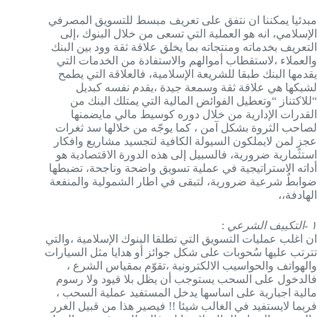
مبدئيا يمكننا ان نتفق على تعريف مبسط للتسويق المصرفي
الإسلامي، انه هو العملية التي تسعى من خلال البنوك ،إلى
التعريف بخدماته ومنتجاته بما يخلق علاقة ثقة وود بين البنك
والعملاء ،لاستقطاب أموالهم والاستفادة من الخدمات التي
يقدمها البنك طبقا للشريعة الإسلامية، فالعلاقة التي يطمح
لشبكها هي علاقة ثقة وسمعة جيدة ،يقدم نفسه كبديل
“للاكتناز “وتعطيل الفوائض المالية التي يمتلك البنك من
القدرات الإدارية من خلال دوره كوسيط مالي مايضمنها
لصاحب الثروة بشكل آمن ، كما يوجّه من خلالها سد ثغرات
عجزٍ لمن لايملكون السيولة الكافية لتجسيد مشاريع وافكار
استثمارية ضرورية، فالسبيل إلى هذه الدورة الاقتصادية هو
أداته الاستراتيجية في عملية تسويق واضحة وناجحة، تضبطها
ضوابطٌ شرعية ضرورية، لتبقى في اطار الشمولية والمنفعة
الهادفة،،
١ -التكييف الشرعي
:
ان اغلب عمليات التسويق التي تطلقا البنوك الإسلامية ،والتي
تترتب عليها سُحوبات على شكل جوائز أو هدايا مثل السيارات
والهواتف والحواسيب الالكترونية ،تقوّم بمقياس الشرع ،
فالدخول على السحب يستوجب أن يظل بلا قيود ولا رسوم
مالية اجبارية على اساسها يدخل المستفيد عملية السحب ،
فربما لايستفيد في الغالب شيئا !! فيصير هذا من قبيل الغرر