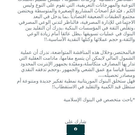
التوعية والمهرجانات التعريفية، التي تقوم على النوع وليس
الكم ، فيُدعمُ أصحابُ المشاريع الصغيرة والمتوسطة ويحتضن
مجتمع الطبقات الضعيفة اقتصادياً ،بما يدخل في البعد
الاجتماعي للإدارة المصرفية، فالناظر لتدني الوعي المصرفي
،وتقلّص الثقة في المؤسسات البنكية ،يدرك أن التقليد بين
البنوك في عمليات تسويقها ،يظل عائقا أمام زيادة الوعي
والثقة،و حجم عملائها وكتلها النقدية الأساسية،!!
فبالمختصر،وخلال هذه المناقشة المتواضعة، ندرك أن عملية
الشمول المالي لايمكن أن يتسع مقامها، مادامت العقلية التي
تدار بها المصارف متكاسلة،ومقيّدة بجمهور الإنترنت المحدود
نسبياً قياسا مع عمق الشعي والجمهور ،وحجم تدفقه النقدي
ومصادر تحصيله،،،،
فهل ستخلق البنوك الموريتانية نمطية تفكير جديدة ومتنوعة أم
ستظل قيد الكمية والتقليد في الاستقطاب!!
*باحث متخصص في البنوك الإسلامية
شارك على