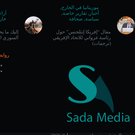
موريتانيا في الخارج
,
أخبار
,
تقارير خاصة
,
آراء
سياسة
,
صحافة
خار
مقال “إفريكا إنتلجنس” حول
إليك ما ي
رئاسة غزواني للاتحاد الإفريقي
السوري ال
(ترجمات)
روابط