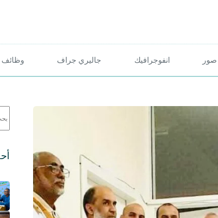
صور
انفوجرافيك
جاليري جراف
وظائف 
لا
توج
نتائ
أحد