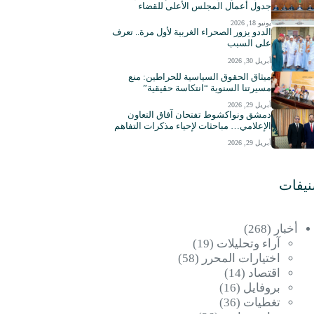
جدول أعمال المجلس الأعلى للقضاء
يونيو 18, 2026
الددو يزور الصحراء الغربية لأول مرة.. تعرف
على السبب
أبريل 30, 2026
ميثاق الحقوق السياسية للحراطين: منع
مسيرتنا السنوية “انتكاسة حقيقية”
أبريل 29, 2026
دمشق ونواكشوط تفتحان آفاق التعاون
الإعلامي… مباحثات لإحياء مذكرات التفاهم
أبريل 29, 2026
نيفات
أخبار
(268)
آراء وتحليلات
(19)
اختيارات المحرر
(58)
اقتصاد
(14)
بروفايل
(16)
تغطيات
(36)