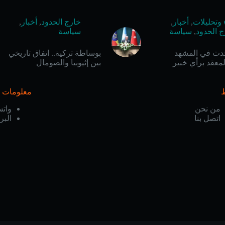
 وتحليلات
,
أخبار
,
خارج الحدود
,
أخبار
,
ج الحدود
,
سياسة
سياسة
حدث في المشهد
بوساطة تركية.. اتفاق تاريخي
معقد برأي خبير
بين إثيوبيا والصومال
معلومات ا
من نحن
وات
اتصل بنا
البر