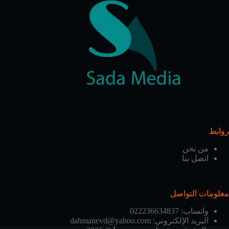
روابط
من نحن
اتصل بنا
معلومات التواصل
واتساب:
022236634837
البريد الإلكتروني:
dahmanevd@yahoo.com