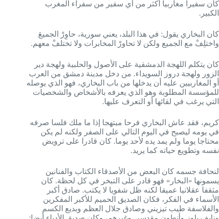
كان سفيرا مغاربيا أكثر من أي سفير من سفراء المغرب
الكبير.
كان البخاري يقول: في هذا البلد، يعني سورية، حاوِرْ الجميعَ
واختلِفْ مع الجميع ولكن لا تحاورْ المخابرات ولا تختلفْ معهم.
كان يتكلم اللهجة الدمشقية على الأصول والحلبية ولهجة دير
الزور ولهجة دروز السويداء. من دخل مدينة دمشق من العرب
أو المغاربيين عليه أن يدخلها من باب البخاري، فهو الذي يوصله
للمؤسسة المطلوبة وهو الذي يعرفه بالأشخاص والشخصيات
التي يرغب في لقائها أو التعرف عليها.
كريم، فقد عاش البخاري فرحا مبتهجا إذا ما ملك فلسا صرفه
في يومه ليصبح في اليوم التالي على الصفر ولكنه لم يكن
محتاجا يوما ولم يمد يده لأحد يوما. كان قادرا على ترويض
نفسه وتطويع حياته كما يريد.
لنحافة جسمه كان البعض من الأصدقاء الكتاب والفنانين
يسمونها «البخار» فهو قادر على التبخر في كل لحظة. كان
مثقفا عقلانيا عميقا لكنه ظل شفويا لا يكتب. صادق أكبر
الأسماء في الفكر، فكان الصديق الحميم للأكبر المفكرين
والفلاسفة طيب تيزيني وصادق جلال العظم وبديع الكسم
ونايف بلوز وأنطون مقدسي وغيرهم، وكان صديق الأدباء أيضا: