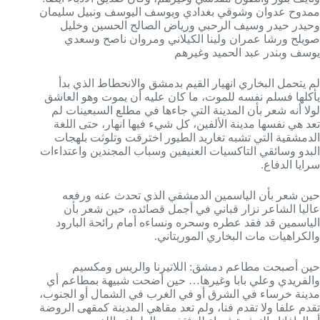
ممدوح عدوان وشوقي بغدادي ويوسف اليوسف ونبيل سليمان
وحيدر حيدر وسيف الرحبي ورياض الصالح الحسين وخليل
صويلح ورشا عمران ولينا الكيلاني ومروان ناصح وسعدي
يوسف وبندر عبد الحميد وغيرهم
لم يتحمل البخاري انهيار القيم بدمشق والانحطاط الذي بدأ
يأكلها فسلم نفسه للموت، ما كان عليه أن يموت وهو العاشق
لولا أنه شعر بأن المدينة التي جاءها في مطلع السبعينات لم
تعد هي نفسها مدينة الألفين، كل شيء فيها انهار، حتى اللغة
الدمشقية التي تشبه تغاريد الطيور اخترقت وتلوثت بلهجات
البدو وسائقي التاكسيات العنيفين وسباب المجندين واعتداءات
سرايا الدفاع.
حين شعر بأن الياسمين الدمشقي الذي تحدث عنه ورفعه
عاليا الشاعر نزار قباني في أجمل قصائده، حين شعر بأن
الياسمين قد فقد عطره وسحره ونساءه أمام رائحة البارود
والكراهيات مات البخاري الموريتاني.
حين أصبحت مطاعم دمشق: اللاتيرنا والريس ومكسيم
والفريدي وعلي بابا وغيرها… حين أضحت شبيهة بمطاعم أي
مدينة خرساء في الشرق أو في الغرب في الشمال أو الجنوب،
تقدم علفا ولا تقدم فنا، ولم تعد مقاهي المدينة كمقهى الروضة