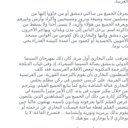
العربية.
يعرفُ الجميعَ من ساكني دمشق أو من جاؤوا إليها من
مسلمين سنة وشيعة ودروز ومسيحيين وأكراد وأرمن وغيرهم
ويعرفه الجميع من هؤلاء وأزيد، لا ينسى أحدا ولا يسقط من
ذاكرته اسم. يرحل الناس إلى مدن وبلدان، ويهاجر الآخرون
من دمشق وإليها والبخاري باق كقوس من أقواس مسجد
الأمويين بالحميدية أو كعمود من أعمدة كنيسة العذراء بحي
باب توما.
تعرفت على البخاري أول مرة، كان ذلك بمهرجان السينما
الدولي بدمشق بصالة السينما السفراء، إذ وفي غياب الدبلجة
والترجمة المكتوبة لبعض الأفلام الفرنسية فقد كلف
المنظمون البخاري بأن يقوم بالترجمة الفورية، من الفرنسية
إلى العربية، على كرسي خشبي في ركن مظلم يجلس
البخاري قبالة الشاشة يتابع كما يتابع الجميع الفيلم، ويترجم
من خلال مكبر صوت في يده، كان الأمر مثيرا بالنسبة لي
والأكثر إثارة من ذلك أن الجميع من المشاهدين الذين يتابعون
عرض الفيلم كانوا يعرفونه وينادون باسمه، يهتفون عاليا حين
يتضمن الفيلم لقطة ساخنة فيسكت البخاري عن ترجمته أو
يقوم بذلك برمزية وتورية وابتسامة… فتصرخ القاعة: لا يا
بوخاري لا يا بوخاري.. مو هيك !!