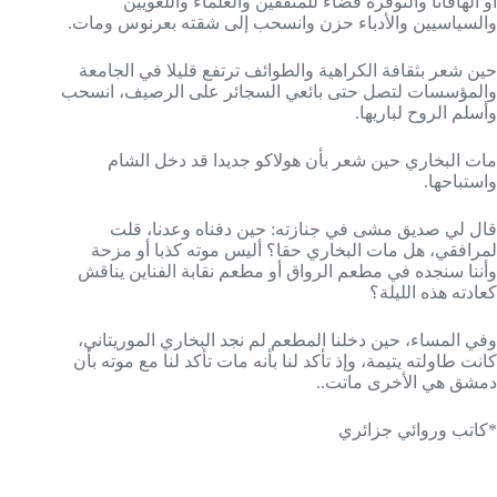
أو الهافانا والنوفرة فضاء للمثقفين والعلماء واللغويين
والسياسيين والأدباء حزن وانسحب إلى شقته بعرنوس ومات.
حين شعر بثقافة الكراهية والطوائف ترتفع قليلا في الجامعة
والمؤسسات لتصل حتى بائعي السجائر على الرصيف، انسحب
وأسلم الروح لباريها.
مات البخاري حين شعر بأن هولاكو جديدا قد دخل الشام
واستباحها.
قال لي صديق مشى في جنازته: حين دفناه وعدنا، قلت
لمرافقي، هل مات البخاري حقا؟ أليس موته كذبا أو مزحة
وأننا سنجده في مطعم الرواق أو مطعم نقابة الفناين يناقش
كعادته هذه الليلة؟
وفي المساء، حين دخلنا المطعم لم نجد البخاري الموريتاني،
كانت طاولته يتيمة، وإذ تأكد لنا بأنه مات تأكد لنا مع موته بأن
دمشق هي الأخرى ماتت..
*كاتب وروائي جزائري