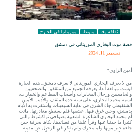
ثقافة وفن
منوعات
موريتانيا في الخارج
قصة موت البخاري الموريتاني في دمشق
ديسمبر 11, 2024
أمين الزاوي*
من لا يعرف البخاري الموريتاني لا يعرف دمشق.. هذه العبارة
ليست مبالغة أبدا، يعرفه الجميع من المثقفين والصحفيين
والجامعيين ورجال المخابرات وأصحاب المطاعم والخمارات،
اسمه محمد البخاري، على سنة جده المثقف والأديب الأمين
الشنقيطي جاء الشرق في بداية السبعينات واستقرت به الأيام
بدمشق، وحين غرق فيها، عشقها فلم يستطع مغادرتها، ماتت
أم محمد البخاري الشاعرة الشعبية بضواحي نواكشوط والتي
كثيرا ما حدثنا عنها وقرأ علينا من قصائدها، بكاها بحرقة حين
جاءه خبر موتها ولم يتحرك ولم يفكر في الرحيل عن مدينة