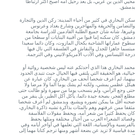
محيي الدين بن عربي، بل بعد رحيل أمه أصبح أكثر ارتباطا
بدمشق.
سكن البخاري في كثير من أحياء المدينة: ركن الدين والتجارة
والتضامن والحريقة والمهاجرين وشارع بغداد وعرنوس
وغيرها، شأنه شأن جميع الطلبة القادمين للدراسة بجامعة
دمشق، كان سكنه إما قبوا من أقبية البنايات أو سطحا من
سطوح عماراتها الشاحبة بكحال المازوت، وكان دائما سعيدا
مبتسما جاهزا للجدل والنقاش في الفلسفة التي نال فيها
درجة الليسانس وفي الأدب الأمريكو-لاتيني وفي الترجمة.
محمد البخاري هذا الذي أحدثكم عنه ليس شخصية روائية أو
خيالية، هو الحقيقة التي يلتقي فيها الخيال حيث تتبدى الحدود
بينهما، لم أعرف شخصا أنحف من البخاري، كان عبارة عن
هيكل عظمي يمشي، ولكنه لم يشك يوما ألما ولا مرضا ولا
حتى وجع الرأس، ولم ينسحب يوما من سهرة ولو طالت حتى
مطلع الفجر، بصحة جيدة دائما، يأكل أكل الطير، بل ينقر من
صحنه أقل ما يمكن تصوره ويشبع، وبدمشق لم أعرف شخصا
مثقفا ممن عرفتهم وهم بالمئات بذاكرة تشبه ذاكرة البخاري،
كان يحفظ كثيرا من شعر أمه، ويحفظ مقولات الفلاسفة
وقصائد الشعراء العرب من أجيال مختلفة ومثلها يحفظ
بالفرنسية وبالإسبانية، اللغة التي تعلمها في أواخر أيامه وفي
مدة قياسية لا تزيد عن بضعة أشهر ومنها ترجم كتابا مهما إلى