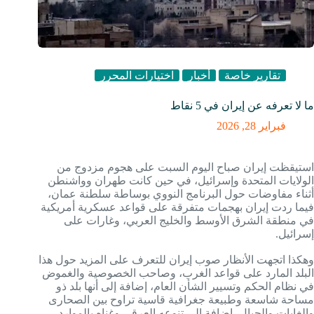
تقارير خاصة
أخبار
اختيارات المحرر
ما لا تعرفه عن إيران في 5 نقاط
فبراير 28, 2026
استيقظت إيران صباح اليوم السبت على هجوم مزدوج من
الولايات المتحدة وإسرائيل، في حين كانت طهران وواشنطن
أثناء مفاوضات حول البرنامج النووي بوساطة سلطنة عمان،
فيما ردت إيران بهجمات متفرقة على قواعد عسكرية أمريكية
في منطقة الشرق الأوسط والخليج العربي، وغارات على
إسرائيل.
وهكذا اتجهت الأنظار صوب إيران للتعرف على المزيد حول هذا
البلد المارد على قواعد الغرب، وصاحب الخصوصية والغموض
في نظام الحكم وتسيير الشأن العام، إضافة إلى أنها بلد ذو
مساحة شاسعة وطبيعة جغرافية قاسية تراوح بين الصحارى
والغابات والجبال، إضافة الى تنوعه العرقي وغناه بالموارد