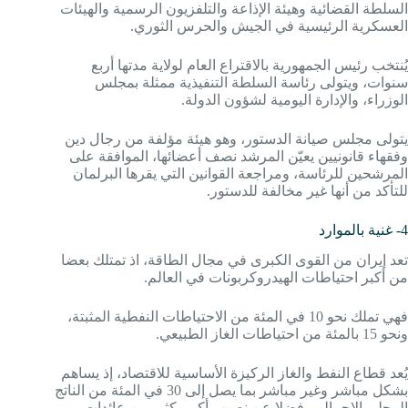
السلطة القضائية وهيئة الإذاعة والتلفزيون الرسمية والهيئات
العسكرية الرئيسية في الجيش والحرس الثوري.
يُنتخب رئيس الجمهورية بالاقتراع العام لولاية مدتها أربع
سنوات، ويتولى رئاسة السلطة التنفيذية ممثلة بمجلس
الوزراء، والإدارة اليومية لشؤون الدولة.
يتولى مجلس صيانة الدستور، وهو هيئة مؤلفة من رجال دين
وفقهاء قانونيين يعيّن المرشد نصف أعضائها، الموافقة على
المرشحين للرئاسة، ومراجعة القوانين التي يقرها البرلمان
للتأكد من أنها غير مخالفة للدستور.
4- غنية بالموارد
تعد إيران من القوى الكبرى في مجال الطاقة، اذ تمتلك بعضا
من أكبر احتياطات الهيدروكربونات في العالم.
فهي تملك نحو 10 في المئة من الاحتياطات النفطية المثبتة،
ونحو 15 بالمئة من احتياطات الغاز الطبيعي.
يُعد قطاع النفط والغاز الركيزة الأساسية للاقتصاد، إذ يساهم
بشكل مباشر وغير مباشر بما يصل إلى 30 في المئة من الناتج
المحلي الإجمالي، فضلا عن نصيب أكبر بكثير من عائدات