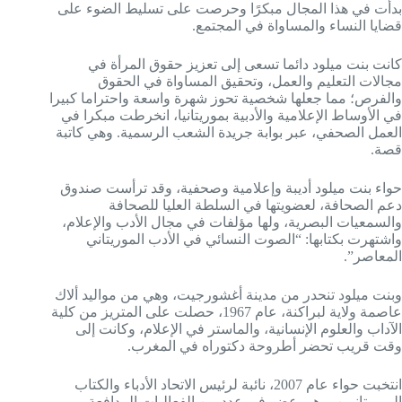
بدأت في هذا المجال مبكرًا وحرصت على تسليط الضوء على
قضايا النساء والمساواة في المجتمع.
كانت بنت ميلود دائما تسعى إلى تعزيز حقوق المرأة في
مجالات التعليم والعمل، وتحقيق المساواة في الحقوق
والفرص؛ مما جعلها شخصية تحوز شهرة واسعة واحتراما كبيرا
في الأوساط الإعلامية والأدبية بموريتانيا، انخرطت مبكرا في
العمل الصحفي، عبر بوابة جريدة الشعب الرسمية. وهي كاتبة
قصة.
حواء بنت ميلود أديبة وإعلامية وصحفية، وقد ترأست صندوق
دعم الصحافة، لعضويتها في السلطة العليا للصحافة
والسمعيات البصرية، ولها مؤلفات في مجال الأدب والإعلام،
واشتهرت بكتابها: “الصوت النسائي في الأدب الموريتاني
المعاصر”.
وبنت ميلود تنحدر من مدينة أغشورجيت، وهي من مواليد ألاك
عاصمة ولاية لبراكنة، عام 1967، حصلت على المتريز من كلية
الآداب والعلوم الإنسانية، والماستر في الإعلام، وكانت إلى
وقت قريب تحضر أطروحة دكتوراه في المغرب.
انتخبت حواء عام 2007، نائبة لرئيس الاتحاد الأدباء والكتاب
الموريتانيين، وهي عضو في عدد من الفعاليات المدافعة