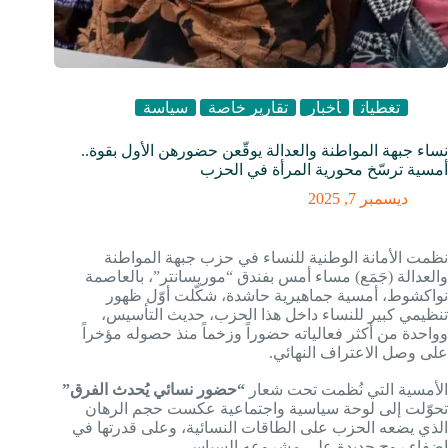
تغطيات
أخبار
تقارير خاصة
سياسة
نساء جبهة المواطنة والعدالة يوقّعن حضورهن الأول بقوة..
أمسية ترسّخ محورية المرأة في الحزب
ديسمبر 7, 2025
نظمت الأمانة الوطنية للنساء في حزب جبهة المواطنة
والعدالة (جَمَع) مساء أمس بفندق “موريسانتر”، بالعاصمة
نواكشوط، أمسية جماهيرية حاشدة، شكّلت أوّل ظهور
تنظيمي كبير للنساء داخل هذا الحزب، حديث التأسيس،
وواحدة من أكثر فعالياته حضوراً وزخماً منذ حصوله مؤخراً
على وصل الاعتراف النهائي.
الأمسية التي نُظمت تحت شعار
“حضور نسائي يُحدث الفرق”
تحوّلت إلى لوحة سياسية واجتماعية عكست حجم الرهان
الذي يضعه الحزب على الطاقات النسائية، وعلى قدرتها في
إضفاء روح جديدة على مشروعه السياسي.