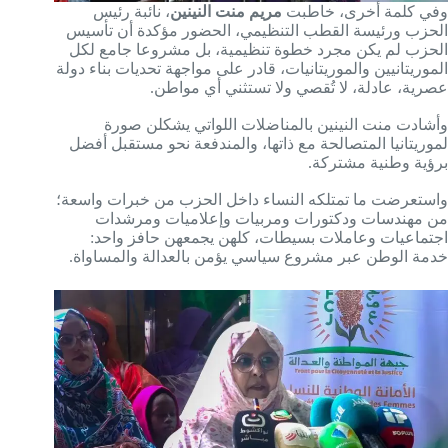
وفي كلمة أخرى، خاطبت
مريم منت النينين
، نائبة رئيس
الحزب ورئيسة القطب التنظيمي، الحضور مؤكدة أن تأسيس
الحزب لم يكن مجرد خطوة تنظيمية، بل مشروعا جامع لكل
الموريتانيين والموريتانيات، قادر على مواجهة تحديات بناء دولة
عصرية، عادلة، لا تُقصي ولا تستثني أي مواطن.
وأشادت منت النينين بالمناضلات اللواتي يشكلن صورة
لموريتانيا المتصالحة مع ذاتها، والمندفعة نحو مستقبل أفضل
برؤية وطنية مشتركة.
واستعرضت ما تمتلكه النساء داخل الحزب من خبرات واسعة؛
من مهندسات ودكتورات ومربيات وإعلاميات ومرشدات
اجتماعيات وعاملات بسيطات، كلهن يجمعهن حافز واحد:
خدمة الوطن عبر مشروع سياسي يؤمن بالعدالة والمساواة.