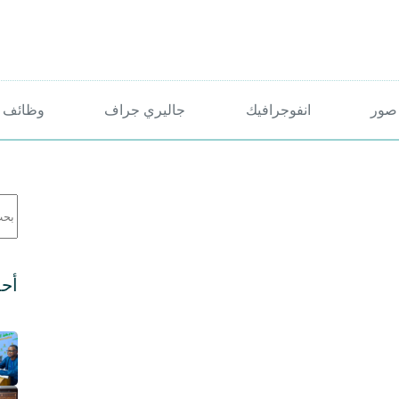
صور
انفوجرافيك
جاليري جراف
وظائف 
لا
توج
نتائ
أحد