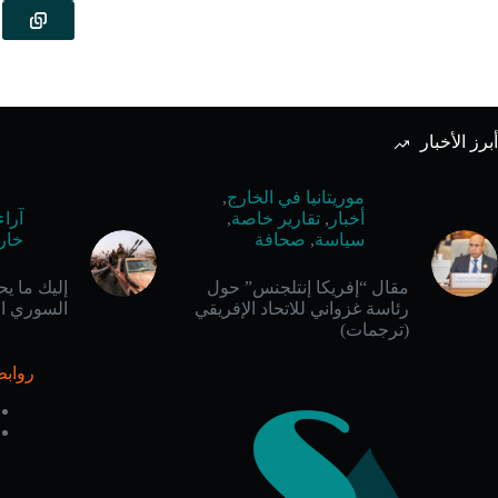
أبرز الأخبار
موريتانيا في الخارج
,
أخبار
,
تقارير خاصة
,
آراء
سياسة
,
صحافة
خار
مقال “إفريكا إنتلجنس” حول
إليك ما ي
رئاسة غزواني للاتحاد الإفريقي
السوري ال
(ترجمات)
روابط