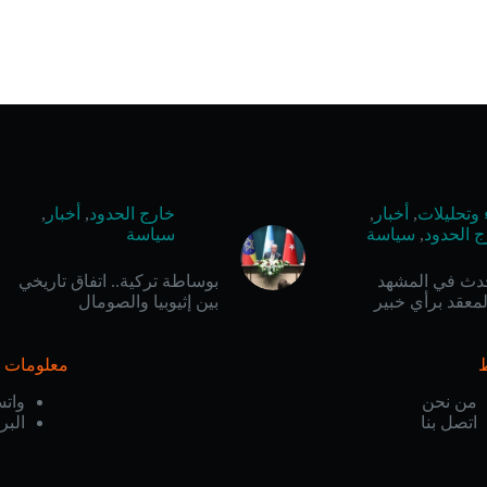
 وتحليلات
,
أخبار
,
خارج الحدود
,
أخبار
,
ج الحدود
,
سياسة
سياسة
حدث في المشهد
بوساطة تركية.. اتفاق تاريخي
معقد برأي خبير
بين إثيوبيا والصومال
معلومات ا
من نحن
وات
اتصل بنا
البر