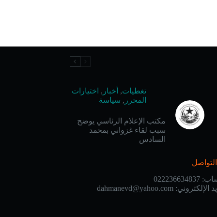
تغطيات
,
أخبار
,
اختيارات
المحرر
,
سياسة
مكتب الإعلام الرئاسي يوضح
سبب لقاء غزواني بمحمد
السادس
لتواصل
ساب:
022236634837
يد الإلكتروني:
dahmanevd@yahoo.com