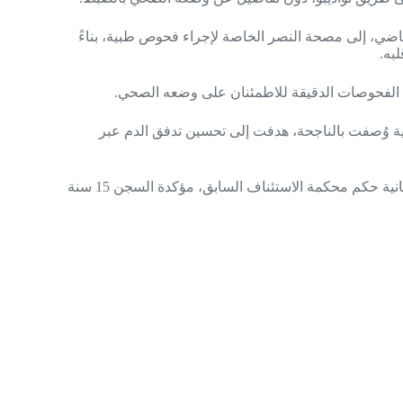
اضي، إلى مصحة النصر الخاصة لإجراء فحوص طبية، بناءً
به.
لفحوصات الدقيقة للاطمئنان على وضعه الصحي.
 أجرى في يناير 2022 عملية قسطرة قلبية وُصفت بالناجحة، هدفت إلى تحسين تدفق الدم عبر
وعلى الصعيد القضائي، في 4 نوفمبر 2025، أيدت المحكمة العليا الموريتانية حكم محكمة الاستئناف السابق، مؤكدة السجن 15 سنة