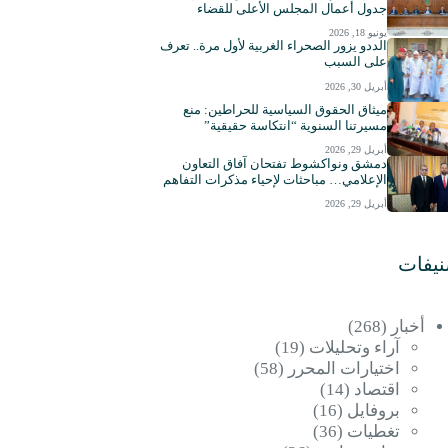
جدول أعمال المجلس الأعلى للقضاء
يونيو 18, 2026
الددو يزور الصحراء الغربية لأول مرة.. تعرف
على السبب
أبريل 30, 2026
ميثاق الحقوق السياسية للحراطين: منع
مسيرتنا السنوية “انتكاسة حقيقية”
أبريل 29, 2026
دمشق ونواكشوط تفتحان آفاق التعاون
الإعلامي… مباحثات لإحياء مذكرات التفاهم
أبريل 29, 2026
نيفات
أخبار
(268)
آراء وتحليلات
(19)
اختيارات المحرر
(58)
اقتصاد
(14)
بروفايل
(16)
تغطيات
(36)