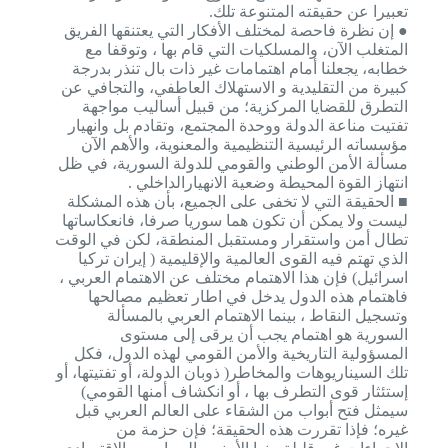
تعبيرا عن حقيقته المتنوعة تلك.
● إن نظرة فاحصة لمختلف الأفكار التي يعتنقها الفريق
المتغلب الآن، والمسلكيات التي قام بها ، وتوقفا مع
خطابه، يجعلنا أمام اهتمامات غير ذات بال تنذر بدرجة
كبيرة من التقليدية و الاستهلاك العاطفي، والتجافي عن
التطرق للقضايا المركزية؛ من قبيل أساليب مواجهة
تفتيت مناعة الدولة ووحدة المجتمع، وتقادم بل وانهيار
مؤسساته الرئيسية التنظيمية والمعنوية، والأهم الآن
مسألة الأمن الوطني والقومي للدولة السورية، في ظل
انتهاز القوة المحيطة وضعية الانهيارالداخلي .
■ الحقيقة التي لا تخفى على الجميع، بأن هذه المشكلة
ليست ولا يمكن أن تكون هما سوريا صرفا، فانعكاساتها
تطال أمن واستقرار ومستقبل المنطقة، لكن في الوقت
الذي تهتم فيه القوى العالمية والإقليمية ( إيران تركيا
اسرائيل) فإن هذا الاهتمام مختلف عن الاهتمام العربي ،
فاهتمام هذه الدول يدخل في اطار تعظيم مصالحها
وتسجيل النقاط ، بينما الاهتمام العربي بالمسألة
السورية هو اهتمام يجب أن يرقى إلى مستوى
المسؤولية التاريخية والأمن القومي لهذه الدول، فكل
تلك السيناريوهات والمخاطر( ذوبان الدولة، أو تفتيتها، أو
إستئثار قوى التطرف بها ، أو انكشاف أمنها القومي)
سيمثل فتح أبواب من الشقاء على العالم العربي قبل
غيره؛ فإذا تقررت هذه الحقيقة؛ فإن حزمة من