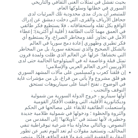
بحيث تفشل في تمثلات الغنى الثقافي والتاريخي
السوري في خطابها وسلوكها العام.
للمتبصر أن يدرك مدى محدودية تلك المرئيات لدى
جحافل الأرياف والقرى، التي دخلت دمشق عن إدراك
الواقع بكل ثقله واستحقاقاته ، فلا يستطيع فكر طائفي
في العمق مهما كانت الطائفة ( أقلية أو أكثرية)؛ إعطاء
الأمل في تجاوز عُقد ومخاطر الصراع، ولا يستطيع أي
فكر تطيري وطهوري إعادة دمج سوريا في العالم
بالشكل الصحيح والذي تستحقه سوريا، بل من المخاطر
التي نخشاها؛ عزلها عن العالم الذي ظلت ولمدة قرون
تمثل قبلة وعاصمة له في الميثولوجيا الحالمة حتى لدى
الأوربيين أحرى العالم العربي والإسلامي!
إن قلقنا كعرب وكمسلمين على مآلات المشهد السوري
هو قلق مشروع ولا يأتي من فراغ، بل من مؤشرات غاية
في الوضوح ، تفتح أعيننا على سيناريوهات تستحق
التوقف والتجنب .
أولها سيناريو ، خروج الدولة السورية من شمولية
وديكتاتورية الأقلية، التي وظفت الأفكار القومية
واستعملت الطائفية للابقاء على مصالحها في الحكم
والثروة والحظوة ؛ ودخولها في شمولية ظلامية جديدة
وخطيرة، لأنها تستند في “تأويلاتها” إلى المقدس من
النصوص، وبالتالي محاولة بناء شرعية تيوقراطية تنفي
المخالف، وتستعيد مقولات لم تعد اليوم تعبر عن تطور
المقاربة الفقهية الشرعية ولا فقه الواقع، فلكل متبصر