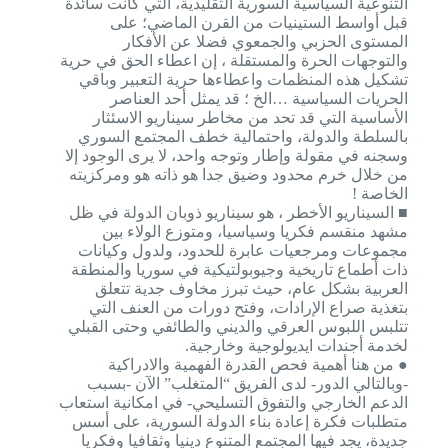
التنوعية السياسية السورية التقليدية، التي كانت سائدة
قبل أواسط الستينيات من القرن الماضي؛ على
المستوى الحزبي والجمعوي فضلا عن الأفكار
والتوجهات الحرة والمستقلة ، إن اعطاء الحق في حرية
تشكيل هذه المنظمات واعطاءها حرية التعبير وباقي
الحريات السياسية …الخ ؛ قد يمثل أحد العناصر
الأساسية التي قد تحد من مخاطر سيناريو الاسئثار
بالسلطة والدولة، واحتمالية خطف المجتمع السوري
وسجنه في مقولة وإطار وتوجه واحد، لا يرى الوجود إلا
من خلال خرم محدود وضيق جدا هو ذاته هو ومركزيته
الخاصة !
■ السيناريو الأخطر ، هو سيناريو ذوبان الدولة في ظل
مشهد منقسم فكريا وسياسيا، ومتوزع الولاء بين
مجموعات ومرجعيات عابرة للحدود، ولدول وكيانات
ذات أطماع تاريخية وجيوبولتيكية في سوريا والمنطقة
العربية بشكل عام، حيث تبرز مخاوف جدية تتعلق
بتغذية صراع الإرادات، وفتح دورات من العنف التي
تتلبس اللبوس العرقي والديني والطائفي وحتى القبلي
لخدمة أجندات ايديولوجية وخارجية.
● من هنا أهمية فحص القدرة الفهمية والادراكية
-وبالتالي الدور- لدى الفريق “المتغلب” الآن -بسبب
الدعم الخارجي والتفوق التسليحي- في امكانية استعاب
متطلبات فكرة إعادة بناء الدولة السورية، على أسس
جديدة، يجد فيها المجتمع المتنوع دينيا وثقافيا وفكريا