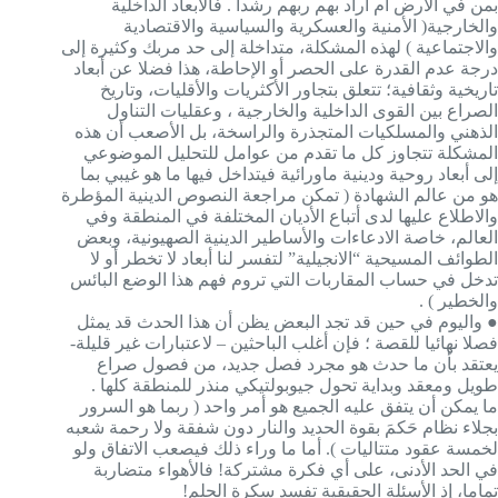
بمن في الأرض أم أراد بهم ربهم رشدا . فالأبعاد الداخلية
والخارجية( الأمنية والعسكرية والسياسية والاقتصادية
والاجتماعية ) لهذه المشكلة، متداخلة إلى حد مربك وكثيرة إلى
درجة عدم القدرة على الحصر أو الإحاطة، هذا فضلا عن أبعاد
تاريخية وثقافية؛ تتعلق بتجاور الأكثريات والأقليات، وتاريخ
الصراع بين القوى الداخلية والخارجية ، وعقليات التناول
الذهني والمسلكيات المتجذرة والراسخة، بل الأصعب أن هذه
المشكلة تتجاوز كل ما تقدم من عوامل للتحليل الموضوعي
إلى أبعاد روحية ودينية ماورائية فيتداخل فيها ما هو غيبي بما
هو من عالم الشهادة ( تمكن مراجعة النصوص الدينية المؤطرة
والاطلاع عليها لدى أتباع الأديان المختلفة في المنطقة وفي
العالم، خاصة الادعاءات والأساطير الدينية الصهيونية، وبعض
الطوائف المسيحية “الانجيلية” لتفسر لنا أبعاد لا تخطر أو لا
تدخل في حساب المقاربات التي تروم فهم هذا الوضع البائس
والخطير ) .
● واليوم في حين قد تجد البعض يظن أن هذا الحدث قد يمثل
فصلا نهائيا للقصة ؛ فإن أغلب الباحثين – لاعتبارات غير قليلة-
يعتقد بأن ما حدث هو مجرد فصل جديد، من فصول صراع
طويل ومعقد وبداية تحول جيوبولتيكي منذر للمنطقة كلها .
ما يمكن أن يتفق عليه الجميع هو أمر واحد ( ربما هو السرور
بجلاء نظام حَكمَ بقوة الحديد والنار دون شفقة ولا رحمة شعبه
لخمسة عقود متتاليات ). أما ما وراء ذلك فيصعب الاتفاق ولو
في الحد الأدنى، على أي فكرة مشتركة! فالأهواء متضاربة
تماما، إذ الأسئلة الحقيقية تفسد سكرة الحلم!