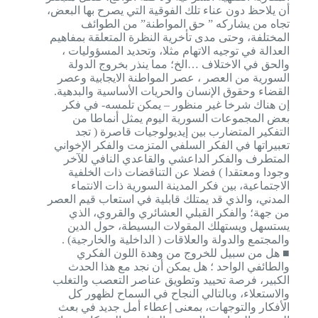
أن يلاحظ دون عناء تلك الفوقية التي يصرح بها البعض،
تجاه من يشاركه ” حق المواطنة” من الطوائف
المختلفة، وحتى مدى تأخرية النظرة المتعلقة بمفاهيم
العدالة في توجيه الاتهام مثلا، وتحديد المسؤوليات ،
والحق في الاختلاف …الخ؛ مما ينذر بخروج الدولة
السورية من العصر ، عصر المواطنة الايجابية وعصر
القضاء وحقوق الإنسان والحريات الأساسية والبدهية.
إن هناك شرخا غير منظور – يمكن تلمسه- في فكر
بعض المجموعات السورية اليوم يمثل أنماطا من
التفكير المتضارب بين إيديولوجيات قاصرة ( تجد
تعبيراتها في الفكر السلفي المتزمت والفكر الإخواني
المتطرف والفكر الداعشي والقاعدي النافي للآخر
وجودا ومعتقدا ) فضلا عن التناقضات ذات الخلفية
الاجتماعية، بين فكر المدينة السورية ذات الانتماء
المدني، والذي قد يمتلك قابلية في استعاب قيم العصر
من جهة؛ والفكر القبلي العشائري والقروي، الذي
يستسهل ويستهلك المقولات البسيطة، حول الدين
والمجتمع والدولة والعلاقات ( الداخلية والخارجية) .
■ هل من سبيل للخروج من وهدة اللون الفكري
والطائفي الواحد ؛ هل يمكن أن نجد مع هذا الحدث
الكبير، فرصة تحييد وتطويق عناصر التعصب والتغلب
والاستعلاء، وبالتالي النجاح في السماح لظهور كل
الأفكار والتوجهات، بمعنى إعطاء أمل جديد في بعث