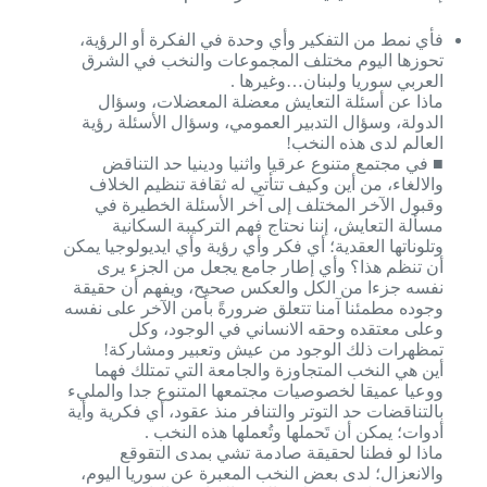
فأي نمط من التفكير وأي وحدة في الفكرة أو الرؤية،
تحوزها اليوم مختلف المجموعات والنخب في الشرق
العربي سوريا ولبنان…وغيرها .
ماذا عن أسئلة التعايش معضلة المعضلات، وسؤال
الدولة، وسؤال التدبير العمومي، وسؤال الأسئلة رؤية
العالم لدى هذه النخب!
■ في مجتمع متنوع عرقيا واثنيا ودينيا حد التناقض
والالغاء، من أين وكيف تتأتي له ثقافة تنظيم الخلاف
وقبول الآخر المختلف إلى آخر الأسئلة الخطيرة في
مسألة التعايش، إننا نحتاج فهم التركيبة السكانية
وتلوناتها العقدية؛ أي فكر وأي رؤية وأي ايديولوجيا يمكن
أن تنظم هذا؟ وأي إطار جامع يجعل من الجزء يرى
نفسه جزءا من الكل والعكس صحيح، ويفهم أن حقيقة
وجوده مطمئنا آمنا تتعلق ضرورةً بأمن الآخر على نفسه
وعلى معتقده وحقه الانساني في الوجود، وكل
تمظهرات ذلك الوجود من عيش وتعبير ومشاركة!
أين هي النخب المتجاوزة والجامعة التي تمتلك فهما
ووعيا عميقا لخصوصيات مجتمعها المتنوع جدا والمليء
بالتناقضات حد التوتر والتنافر منذ عقود، أي فكرية وأية
أدوات؛ يمكن أن تَحملها وتُعملها هذه النخب .
ماذا لو فطنا لحقيقة صادمة تشي بمدى التقوقع
والانعزال؛ لدى بعض النخب المعبرة عن سوريا اليوم،