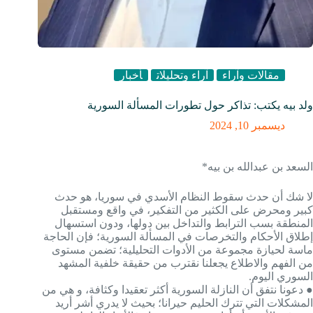
مقالات وآراء
آراء وتحليلات
أخبار
ولد بيه يكتب: تذاكر حول تطورات المسألة السورية
ديسمبر 10, 2024
السعد بن عبدالله بن بيه*
لا شك أن حدث سقوط النظام الأسدي في سوريا، هو حدث
كبير ومحرض على الكثير من التفكير، في واقع ومستقبل
المنطقة بسب الترابط والتداخل بين دولها، ودون استسهال
إطلاق الأحكام والتخرصات في المسألة السورية؛ فإن الحاجة
ماسة لحيازة مجموعة من الأدوات التحليلية؛ تضمن مستوى
من الفهم والاطلاع يجعلنا نقترب من حقيقة خلفية المشهد
السوري اليوم.
● دعونا نتفق أن النازلة السورية أكثر تعقيدا وكثافة، و هي من
المشكلات التي تترك الحليم حيرانا؛ بحيث لا يدري أشر أريد