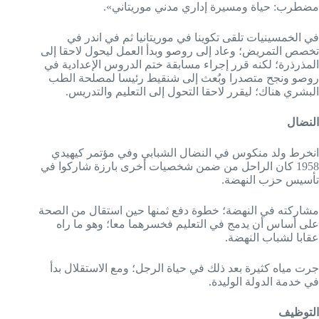
مضطرب: حياة ومسيرة إداري مدني موريتاني».
في الخمسينيات تلقى تكوينا في موريتانيا ثم في اندر في
تخصص التمريض؛ وعاد إلى روصو وبدأ العمل ليحول لاحقا إلى
المذرذرة؛ لكنه قرر إجراء مسابقة ختم الدروس الإعدادية في
روصو ونجح متصدرا وبُعث إلى شنقيط رئيسا لمصلحة الطب
البشري هناك؛ ليقرر لاحقا التحول إلى التعليم والتدريس.
النضال
انخرط ولد منكوس في النضال الشبابي وفي مؤتمر كيهيدي
1958 كان الراحل من ضمن شخصيات أخرى بارزة شاركوا في
تأسيس حزب النهضة.
مشاركته في النهضة؛ خطوة دفع ثمنها حين استقال من الصحة
على أساس أن يدمج في التعليم فخسرهما معا؛ وهو ما راه
عقابا لشباب النهضة.
جرت مياه كثيرة بعد ذلك في حياة الرجل؛ ومع الاستقلال بدأ
في خدمة الدولة الوليدة.
التوظيف