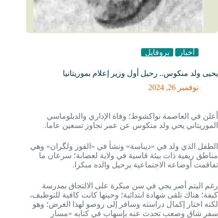
أخبار
بروفايل
يحيى ولد منكوس.. رحيل أول وزير إعلام بموريتانيا
نوفمبر 26, 2024
أعلن في العاصمة نواكشوط؛ وفاة الإداري والدبلوماسي
الموريتاني يحي ولد منكوس عن عمر تجاوز تسعين عاما.
الطفل الذي ولد في «ديباسة» ونشأ في «الفوز ولگران» وهي
مناطق ريفية ذات بيئة قاسية في ولاية لعصابة؛ سرعان ما
تفاقمت أوضاعه الاجتماعية برحيل والده مبكرا.
رغم اليتم أصر يحي في سن مبكرة على الالتحاق بمدرسة
كيفة؛ هناك تلقى شهادة ابتدائية؛ وحينها كانت كافية للتوظيف،
لكنه اختار إكمال دراسته وسافر إلى روصو لهذا الغرض؛ وهو
سفر شاق وصعب تحدث عنه بإسهاب في كتابه «مسار