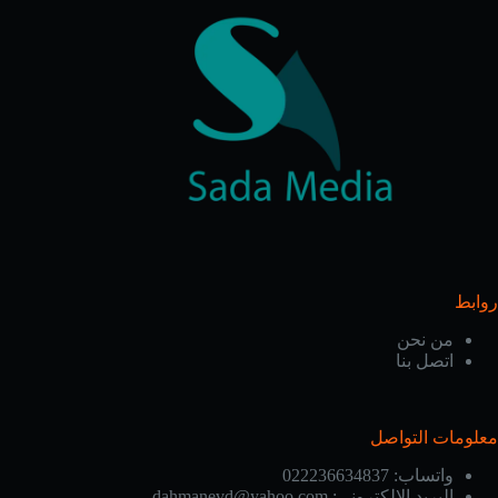
روابط
من نحن
اتصل بنا
معلومات التواصل
واتساب:
022236634837
البريد الإلكتروني:
dahmanevd@yahoo.com