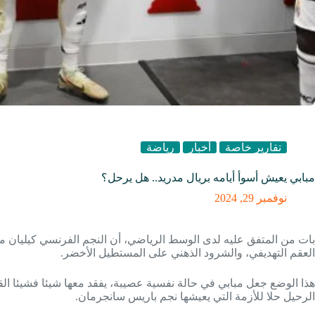
تقارير خاصة
أخبار
رياضة
مبابي يعيش أسوأ أيامه بريال مدريد.. هل يرحل؟
نوفمبر 29, 2024
بات من المتفق عليه لدى الوسط الرياضي، أن النجم الفرنسي كيليان مب
العقم التهديفي، والشرود الذهني على المستطيل الأخضر.
هذا الوضع جعل مبابي في حالة نفسية عصيبة، يفقد معها شيئا فشيئا الق
الرحيل حلا للأزمة التي يعيشها نجم باريس سانجرمان.