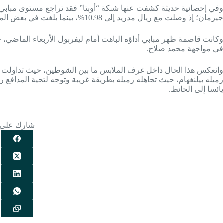
وفي إحصائية حديثة كشفت عنها شبكة “أوبتا” فقد تراجع مستوى مبابي 
جيرمان؛ إذ وصلت مع ريال مدريد إلى 10.98%، بينما بلغت في بعض المواسم مع فريقه الفرنسي 27 %.
وكانت قاصمة ظهر مبابي أداؤه الباهت أمام ليفربول الأربعاء الماضي، ح
في مواجهة محمد صلاح.
وانعكس هذا الحال داخل غرف الملابس ما بين الشوطين، حيث تداولت و
زميله بيلنغهام، حيث تجاهله زميله بطريقة غريبة وتوجه لتحية المدافع 
يائسا إلى الحائط.
شارك على