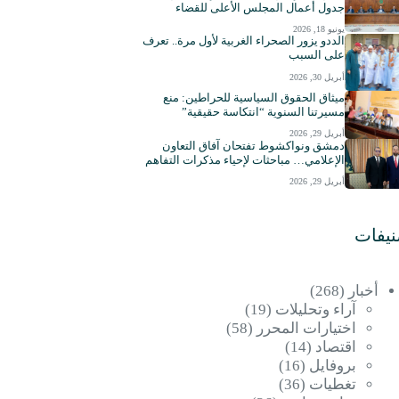
جدول أعمال المجلس الأعلى للقضاء
يونيو 18, 2026
الددو يزور الصحراء الغربية لأول مرة.. تعرف
على السبب
أبريل 30, 2026
ميثاق الحقوق السياسية للحراطين: منع
مسيرتنا السنوية “انتكاسة حقيقية”
أبريل 29, 2026
دمشق ونواكشوط تفتحان آفاق التعاون
الإعلامي… مباحثات لإحياء مذكرات التفاهم
أبريل 29, 2026
نيفات
أخبار
(268)
آراء وتحليلات
(19)
اختيارات المحرر
(58)
اقتصاد
(14)
بروفايل
(16)
تغطيات
(36)