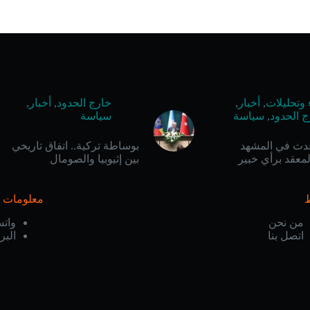
 وتحليلات
,
أخبار
,
خارج الحدود
,
أخبار
,
ج الحدود
,
سياسة
سياسة
حدث في المشهد
بوساطة تركية.. اتفاق تاريخي
معقد برأي خبير
بين إثيوبيا والصومال
معلومات ا
من نحن
وات
اتصل بنا
البر