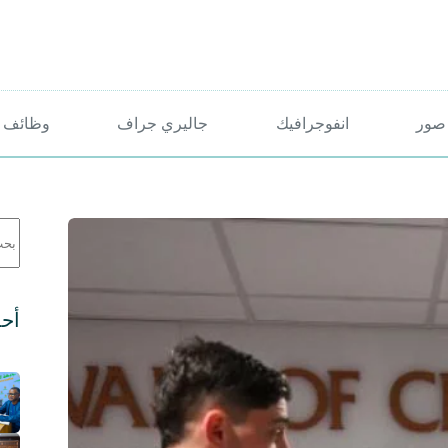
صور
انفوجرافيك
جاليري جراف
وظائف 
لا
توج
نتائ
أحد