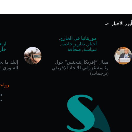
أبرز الأخبار
موريتانيا في الخارج
,
أخبار
,
تقارير خاصة
,
آراء
سياسة
,
صحافة
خار
مقال “إفريكا إنتلجنس” حول
إليك ما ي
رئاسة غزواني للاتحاد الإفريقي
السوري ال
(ترجمات)
روابط