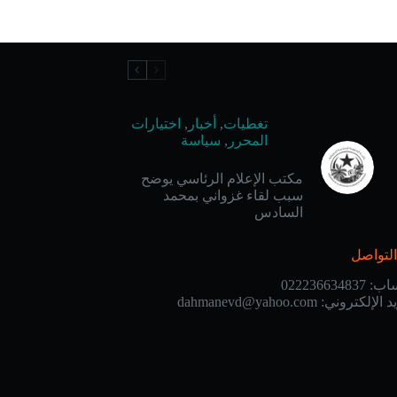
تغطيات
,
أخبار
,
اختيارات
المحرر
,
سياسة
مكتب الإعلام الرئاسي يوضح
سبب لقاء غزواني بمحمد
السادس
لتواصل
ساب:
022236634837
يد الإلكتروني:
dahmanevd@yahoo.com