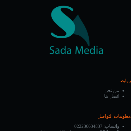
روابط
من نحن
اتصل بنا
معلومات التواصل
واتساب:
022236634837