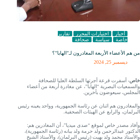
أخبار
اختيارات المحرر
تقارير
خاصة
سياسة
صحافة
من هم الأعضاء الأربعة المغادرون لـ”الهابا”؟
ديسمبر 25, 2024
خاص-
أسفرت قرعة أجرتها السلطة العليا للصحافة
والسمعيات البصرية “الهابا”، عن مغادرة أربعة من أعضاء
المجلس، سيعوضون بآخرين.
والمغادرون هم اثنان عن رئاسة الجمهورية، وواحد يعينه رئيس
البرلمان، والرابع عن الهيئات الصحفية.
وأفاد مصدر خاص لموقع “صدى ميديا”، أن المغادرين هم:
الدكتور عبدالرحمن ولد حرمة ولد ببانه (رئاسة الجمهورية)،
والأستاذ محمد ولد بهيت (رئيس البرلمان)، والأستاذ الشيخ