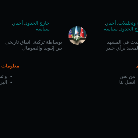
 وتحليلات
,
أخبار
,
خارج الحدود
,
أخبار
,
ج الحدود
,
سياسة
سياسة
حدث في المشهد
بوساطة تركية.. اتفاق تاريخي
معقد برأي خبير
بين إثيوبيا والصومال
معلومات ا
من نحن
وات
اتصل بنا
البر