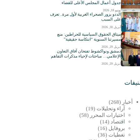
جدول أعمال المجلس الأعلى للقضاء
يونيو 18, 2026
الددو يزور الصحراء الغربية لأول مرة.. تعرف
على السبب
أبريل 30, 2026
ميثاق الحقوق السياسية للحراطين: منع
مسيرتنا السنوية “انتكاسة حقيقية”
أبريل 29, 2026
دمشق ونواكشوط تفتحان آفاق التعاون
الإعلامي… مباحثات لإحياء مذكرات التفاهم
أبريل 29, 2026
نيفات
أخبار
(268)
آراء وتحليلات
(19)
اختيارات المحرر
(58)
اقتصاد
(14)
بروفايل
(16)
تغطيات
(36)