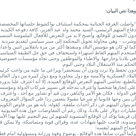
وهذا نص البيان:
دفاع المتهم الرئيسي، السيد محمد ولد عبد العزيز، كافة دفوعه الكيدية 
دون التصدي للوقائع، وأصبح لا بد من التعرض للأفعال الملموسة المنسوبة
وشرب – وهي محاولة تحويل المحكمة إلى منبر سياسي لتقديم سردية عم
كما لو كان هو مؤسس البلاد ومنقذها أكثر من مرة بانقلابين اثنين واعدا، 
استخدم المتهم الفاظ استهزاء واستخفاف في حق جل الطبقة السياسية 
في بلادنا وخارجها- والاطباء والموظفين وحتى تجاه مؤسسات خصوصية ول
الحكم منذ الاستقلال البلاد وحتى اليوم.
دون تحفظ ولا تردد ودون أن يستحضرا ويراعي ما عليه من واجب كرئيس 
البلاد العسكرية والأمنية مع دول مجاورة ومع دول كبيرة من دول العالم 
بالطبع، تحاشى المتهم التعرض للوقائع العنيدة، إلا أنه اعترف علنا ب
على إنجازها شخصيا واعترف بتدخله في تسيير شركات الدولة ومؤسساتها
في الدولة ، فكان هو الآمر والناهي دون قيد أو تشاور مع أحد ، واعترف 
أن يبين وجها قانونيا أو شرعيا مقبولا يتضمن ردا على السؤال المعروف 
لم يتوان المتهم عن ذكر أحداث ملفقة، كقوله: بأنه هو من فاوض الكويتي
مليارات دولار على بلادنا، وذلك رغم أن المفاوضات حول هذه المديونية جرت سنة 2021 أي ثلاث سنوات بعد 
إن فريقنا يؤكد أن الوقائع المنسوبة للمتهم لن يتم التعتيم عليها بهذ
ومدونة، قامت عليها شهادات عدة، وقرائن قوية ومتماسكة، ولا يمكن قل
امتداح المتهم لنفسه؛
وكما أثيرت سابقا هذه الوقائع ، بوضوح وقوة ورزانة ومسؤولية امام ق