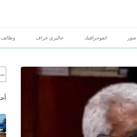
صور
انفوجرافيك
جاليري جراف
وظائف 
لا
توج
نتائ
أحد