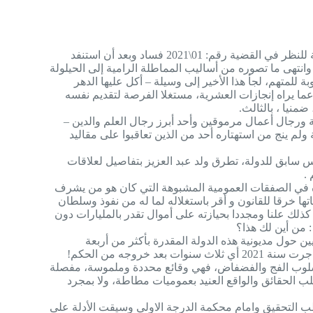
“واصلت الغرفة الجنائية بمحكمة استئناف نواكشوط جلساتها المخصصة للنظر في القضية رقم: 01\2021 فساد وبعد أن استنفد
وانتهى ما تصوره من أساليب المماطلة الرامية إلى الحيلولة
 للمتهم، لجأ هذا الأخير إلى وسيلة – أكل عليها الدهر
ا يراه إنجازات العشرية، مستغلا الفرصة لتقديم نفسه
ضمنيا ، بالثالث.
ورجال أعمال مرموقين وأحد أبرز رجال العلم والدين –
م ينج من استهتاره أحد من الذين تعاقبوا على مقاليد
سابق للدولة، تطرق ولد عبد العزيز بتفاصيل لعلاقات
.
دوره في الصفقات العمومية المشبوهة التي كان هو من يشرف
 خرقا للقانون و أقر باستغلاله لما له من نفوذ وسلطان
كذلك علنا ومجددا بحيازته على أموال تقدر بالمليارات دون
: من أين لك هذا؟
ين حول مديونية هذه الدولة المقدرة بأكثر من أربعة
خروجه من الحكم!
ا الأسلوب الفج والفضفاض، فهي وقائع محددة وملموسة، مفصلة
ب الحقائق والواقع العنيد بعموميات مطاطة، ولا بمجرد
طب التحقيق وامام محكمة الدرجة الاولي وسيقت الأدلة على