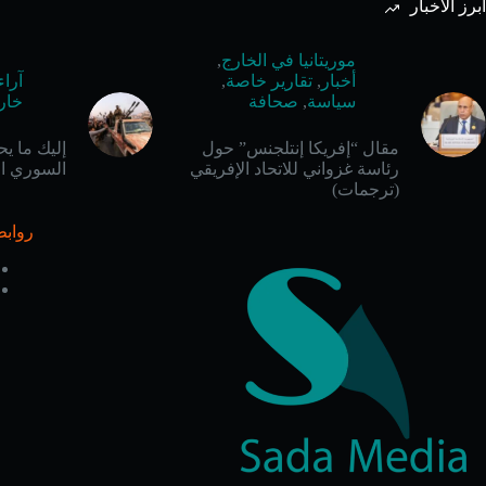
أبرز الأخبار
موريتانيا في الخارج
,
أخبار
,
تقارير خاصة
,
آراء
سياسة
,
صحافة
خار
مقال “إفريكا إنتلجنس” حول
إليك ما ي
رئاسة غزواني للاتحاد الإفريقي
السوري ال
(ترجمات)
روابط