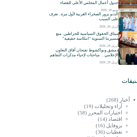
جدول أعمال المجلس الأعلى للقضاء
يونيو 18, 2026
الددو يزور الصحراء الغربية لأول مرة.. تعرف
على السبب
أبريل 30, 2026
ميثاق الحقوق السياسية للحراطين: منع
مسيرتنا السنوية “انتكاسة حقيقية”
أبريل 29, 2026
دمشق ونواكشوط تفتحان آفاق التعاون
الإعلامي… مباحثات لإحياء مذكرات التفاهم
أبريل 29, 2026
نيفات
أخبار
(268)
آراء وتحليلات
(19)
اختيارات المحرر
(58)
اقتصاد
(14)
بروفايل
(16)
تغطيات
(36)