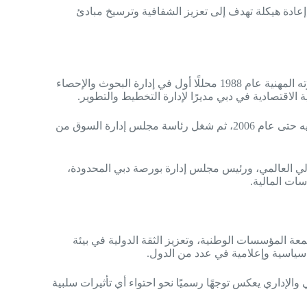
عادة هيكلة تهدف إلى تعزيز الشفافية وترسيخ مبادئ
ويُعد عيسى كاظم من أبرز القيادات الاقتصادية في دبي، حيث بدأ مسيرته المهنية عام 1988 محللًا أول في إدارة البحوث والإحصاء
وفي عام 1999، تولى منصب المدير العام لسوق دبي المالي، واستمر فيه حتى عام 2006، ثم شغل رئاسة مجلس إدارة السوق من
لي العالمي، ورئيس مجلس إدارة بورصة دبي المحدودة،
سات المالية.
ة المؤسسات الوطنية، وتعزيز الثقة الدولية في بيئة
سياسية وإعلامية في عدد من الدول.
لإداري يعكس توجهًا رسميًا نحو احتواء أي تأثيرات سلبية