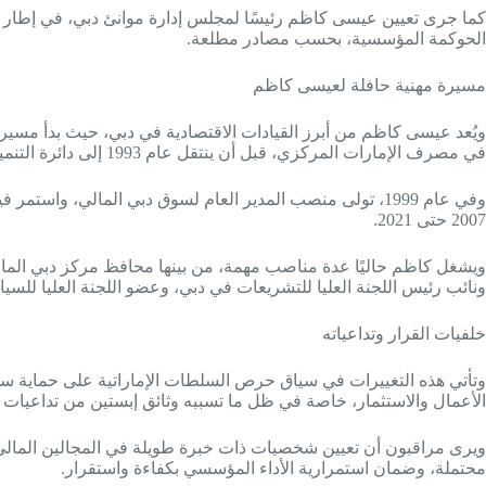
كما جرى تعيين عيسى كاظم رئيسًا لمجلس إدارة موانئ دبي، في إطار إ
الحوكمة المؤسسية، بحسب مصادر مطلعة.
مسيرة مهنية حافلة لعيسى كاظم
في مصرف الإمارات المركزي، قبل أن ينتقل عام 1993 إلى دائرة التنمية الاقتصادية في دبي مديرًا لإدارة التخطيط والتطوير.
2007 حتى 2021.
ويشغل كاظم حاليًا عدة مناصب مهمة، من بينها محافظ مركز دبي الما
ونائب رئيس اللجنة العليا للتشريعات في دبي، وعضو اللجنة العليا للسيا
خلفيات القرار وتداعياته
وتأتي هذه التغييرات في سياق حرص السلطات الإماراتية على حماية سمع
الأعمال والاستثمار، خاصة في ظل ما تسببه وثائق إبستين من تداعيات 
ويرى مراقبون أن تعيين شخصيات ذات خبرة طويلة في المجالين المالي وا
محتملة، وضمان استمرارية الأداء المؤسسي بكفاءة واستقرار.