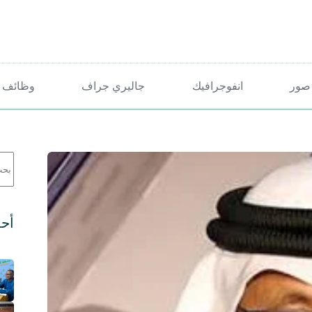
صور
انفوجرافيك
جاليري جراف
وظائف 
لا
توج
نتائ
أحد